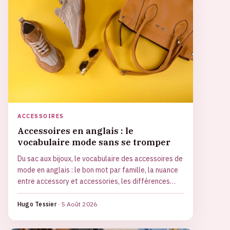
ACCESSOIRES
Accessoires en anglais : le
vocabulaire mode sans se tromper
Du sac aux bijoux, le vocabulaire des accessoires de
mode en anglais : le bon mot par famille, la nuance
entre accessory et accessories, les différences
britanniques et américaines et les faux-amis à
éviter.
Hugo Tessier
·
5 Août 2026