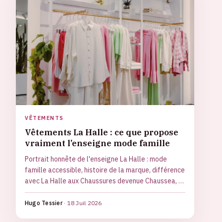
VÊTEMENTS
Vêtements La Halle : ce que propose
vraiment l’enseigne mode famille
Portrait honnête de l'enseigne La Halle : mode
famille accessible, histoire de la marque, différence
avec La Halle aux Chaussures devenue Chaussea, et
conseils pour acheter malin sans se fier aux seules
promotions.
Hugo Tessier
·
18 Juil 2026