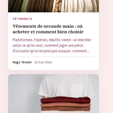
VÊTEMENTS
Vêtements de seconde main : où
acheter et comment bien choisir
Plateformes, friperies, dépôts-vente : où chercher
selon ce qu'on veut, comment juger une pièce
d'occasion qu'on ne peut pas essayer, comment
éviter les pièges et revendre ses propres
vêtements.
Hugo Tessier
·
30 Juil 2026