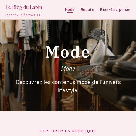
Mode
Beauté
Bien-être personne
LIFESTYLE ÉDITORIAL
Aller
au
contenu
Mode
Mode
Découvrez les contenus mode de l’univers
lifestyle.
EXPLORER LA RUBRIQUE