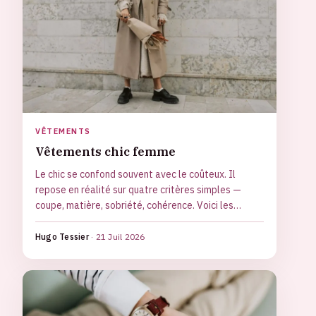
VÊTEMENTS
Vêtements chic femme
Le chic se confond souvent avec le coûteux. Il
repose en réalité sur quatre critères simples —
coupe, matière, sobriété, cohérence. Voici les
pièces qui structurent un vestiaire élégant et les
erreurs qui en cassent l'effet, à tout budget.
Hugo Tessier
·
21 Juil 2026