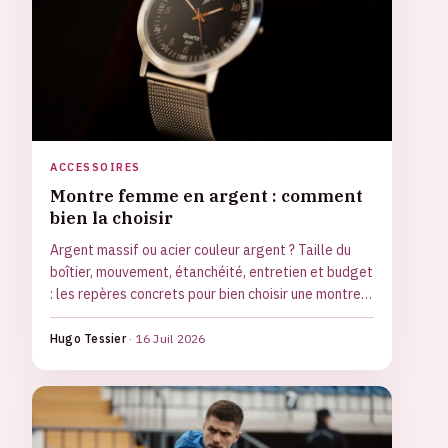
ACCESSOIRES
Montre femme en argent : comment
bien la choisir
Argent massif ou acier couleur argent ? Taille du
boîtier, mouvement, étanchéité, entretien et budget
: les repères concrets pour bien choisir une montre
femme argentée.
Hugo Tessier
·
16 Juil 2026