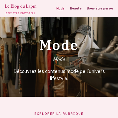
Mode
Beauté
Bien-être personne
LIFESTYLE ÉDITORIAL
Aller
au
contenu
Mode
Mode
Découvrez les contenus mode de l’univers
lifestyle.
EXPLORER LA RUBRIQUE