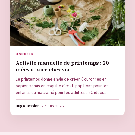
HOBBIES
Activité manuelle de printemps : 20
idées à faire chez soi
Le printemps donne envie de créer. Couronnes en
papier, semis en coquille d'œuf, papillons pour les
enfants ou macramé pour les adultes : 20 idées
d'activités manuelles à faire chez soi, souvent à base
de récupération.
Hugo Tessier
·
27 Juin 2026