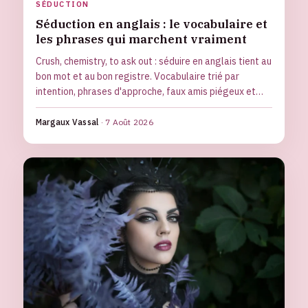
SÉDUCTION
Séduction en anglais : le vocabulaire et
les phrases qui marchent vraiment
Crush, chemistry, to ask out : séduire en anglais tient au
bon mot et au bon registre. Vocabulaire trié par
intention, phrases d'approche, faux amis piégeux et
différences culturelles, pour oser flirter sans calquer
le français.
Margaux Vassal
·
7 Août 2026