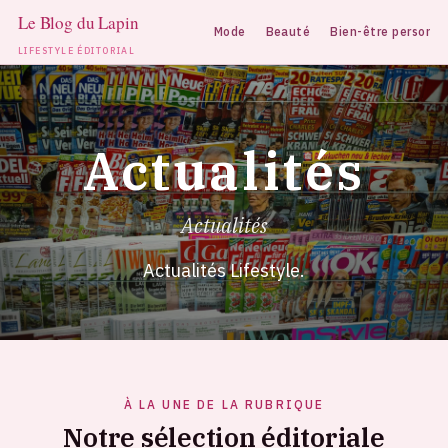
Mode
Beauté
Bien-être personne
LIFESTYLE ÉDITORIAL
Aller
au
contenu
Actualités
Actualités
Actualités Lifestyle.
À LA UNE DE LA RUBRIQUE
Notre sélection éditoriale