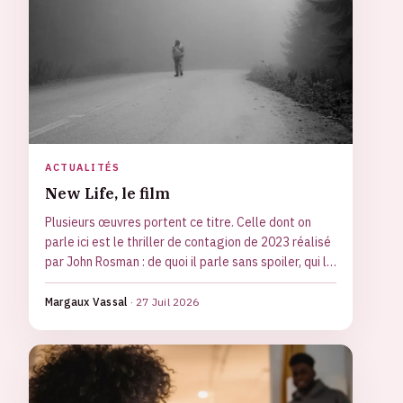
ACTUALITÉS
New Life, le film
Plusieurs œuvres portent ce titre. Celle dont on
parle ici est le thriller de contagion de 2023 réalisé
par John Rosman : de quoi il parle sans spoiler, qui le
porte, comment la critique l'a reçu, et pour qui il est
fait.
Margaux Vassal
·
27 Juil 2026