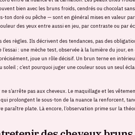
ouvent bien avec les bruns froids, cendrés ou chocolat sans
-ton doré ou pêche — sont en général mises en valeur par
ouleur des yeux entre aussi en jeu, par contraste ou par é
 des règles. Ils décrivent des tendances, pas des obligatio
e l’essai : une mèche test, observée à la lumière du jour, en
précisément, joue un rôle décisif. Un brun terne en intérie
 soleil ; c’est pourquoi juger une couleur sous un seul écl
r ne s’arrête pas aux cheveux. Le maquillage et les vêtemen
es qui prolongent le sous-ton de la nuance la renforcent, ta
re paraître plate. Là encore, l’observation prime sur la théor
tretenir des cheveux bruns