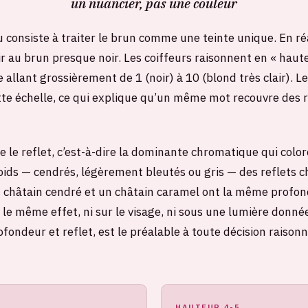
un nuancier, pas une couleur
consiste à traiter le brun comme une teinte unique. En réal
ir au brun presque noir. Les coiffeurs raisonnent en « haut
 allant grossièrement de 1 (noir) à 10 (blond très clair). 
te échelle, ce qui explique qu’un même mot recouvre des r
e le reflet, c’est-à-dire la dominante chromatique qui colo
froids — cendrés, légèrement bleutés ou gris — des reflets 
Un châtain cendré et un châtain caramel ont la même profo
 le même effet, ni sur le visage, ni sous une lumière donn
fondeur et reflet, est le préalable à toute décision raison
HAUTEUR 4-5