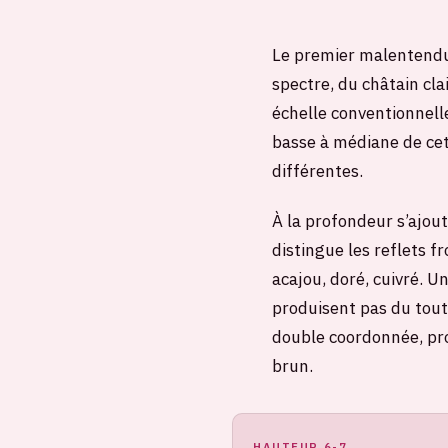
Le premier malentendu 
spectre, du châtain cla
échelle conventionnelle
basse à médiane de cet
différentes.
À la profondeur s’ajout
distingue les reflets 
acajou, doré, cuivré. 
produisent pas du tout
double coordonnée, pro
brun.
HAUTEUR 6-7