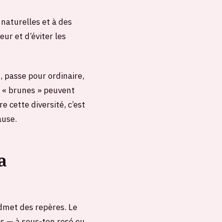
 naturelles et à des
ur et d’éviter les
, passe pour ordinaire,
e « brunes » peuvent
 cette diversité, c’est
ause.
a
admet des repères. Le
es — à sous-ton rosé ou