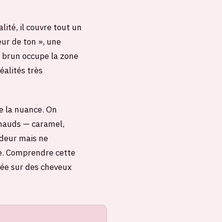
ité, il couvre tout un
eur de ton », une
Le brun occupe la zone
éalités très
re la nuance. On
chauds — caramel,
ndeur mais ne
ée. Comprendre cette
née sur des cheveux