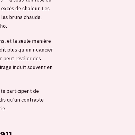
 excès de chaleur. Les
 les bruns chauds,
cho.
ns, et la seule manière
 dit plus qu’un nuancier
ur peut révéler des
airage induit souvent en
ts participent de
ndis qu’un contraste
ie.
 au