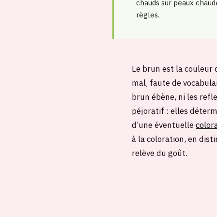
chauds sur peaux chaud
règles.
Le brun est la couleur 
mal, faute de vocabulai
brun ébène, ni les refl
péjoratif : elles déter
d’une éventuelle
color
à la coloration, en dis
relève du goût.