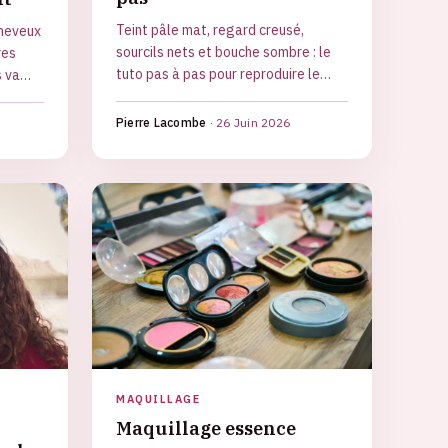
Teint pâle mat, regard creusé,
cheveux
sourcils nets et bouche sombre : le
res
tuto pas à pas pour reproduire le
s va
maquillage de Mercredi Addams.
ndes
Pierre Lacombe
·
26 Juin 2026
MAQUILLAGE
Maquillage essence