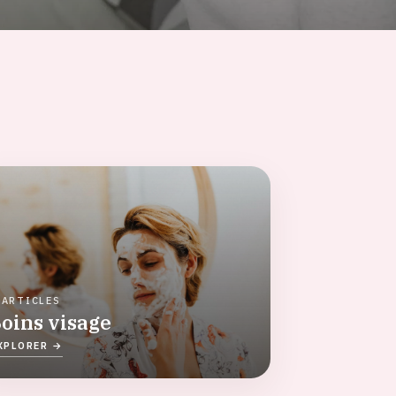
 ARTICLES
oins visage
XPLORER →