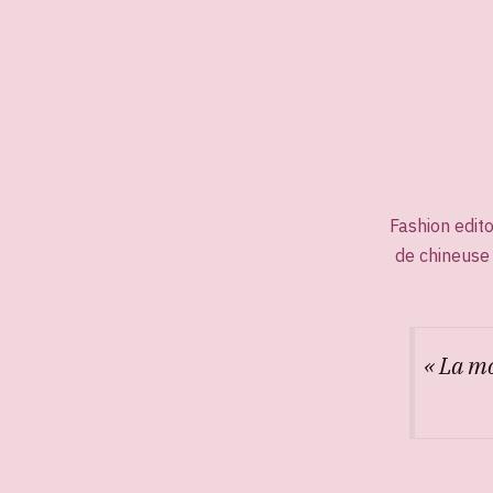
Fashion edit
de chineuse
« La mo