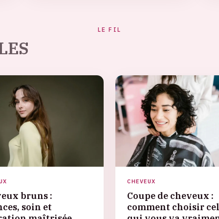
LE FIL
LES
UX
CHEVEUX
eux bruns :
Coupe de cheveux :
ces, soin et
comment choisir cel
ration maîtrisée
qui vous va vraime