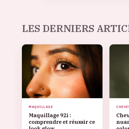
LES DERNIERS ARTIC
MAQUILLAGE
CHEVE
Maquillage 92i :
Chev
comprendre et réussir ce
nuan
look glow
colo