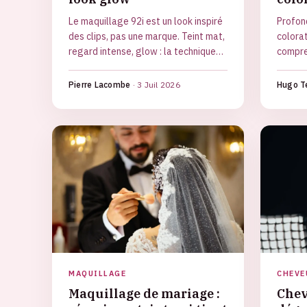
Le maquillage 92i est un look inspiré
Profond
des clips, pas une marque. Teint mat,
colorat
regard intense, glow : la technique
compre
pour le réussir et le doser.
bruns, 
Pierre Lacombe
·
3 Juil 2026
Hugo T
MAQUILLAGE
CHEVE
Maquillage de mariage :
Chev