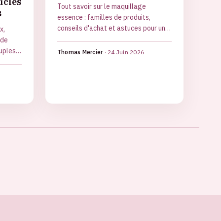
ucles
Tout savoir sur le maquillage
s
essence : familles de produits,
conseils d'achat et astuces pour une
x,
trousse maligne à petit prix.
ode
uples
Thomas Mercier
·
24 Juin 2026