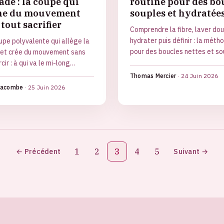
adé : la coupe qui
routine pour des bo
ne du mouvement
souples et hydratée
tout sacrifier
Comprendre la fibre, laver dou
hydrater puis définir : la méth
upe polyvalente qui allège la
pour des boucles nettes et so
et crée du mouvement sans
sans les agresser.
cir : à qui va le mi-long
é, ses variantes et comment
Thomas Mercier
·
24 Juin 2026
 demander au coiffeur.
 Lacombe
·
25 Juin 2026
1
2
3
4
5
← Précédent
Suivant →