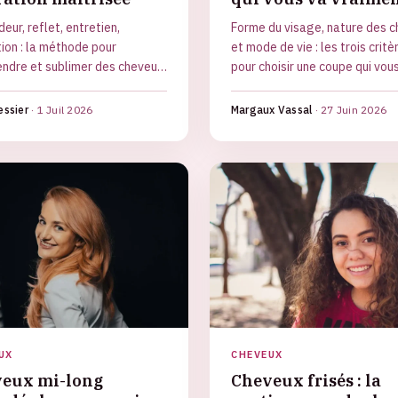
eur, reflet, entretien,
Forme du visage, nature des 
ion : la méthode pour
et mode de vie : les trois critè
ndre et sublimer des cheveux
pour choisir une coupe qui vou
du châtain clair au brun ébène.
vraiment, plus le tour des gra
coupes.
essier
·
1 Juil 2026
Margaux Vassal
·
27 Juin 2026
UX
CHEVEUX
eux mi-long
Cheveux frisés : la