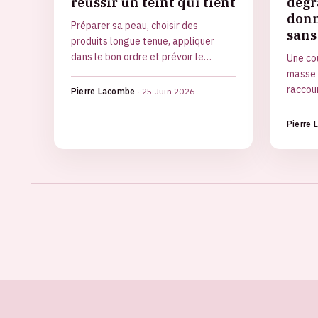
réussir un teint qui tient
dégr
don
Préparer sa peau, choisir des
sans 
produits longue tenue, appliquer
dans le bon ordre et prévoir le
Une co
waterproof : la méthode pour un
masse 
maquillage de mariage qui dure
raccour
Pierre Lacombe
·
25 Juin 2026
toute la journée.
dégrad
bien le
Pierre