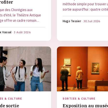
rofiter
méthode simple pour trouver 
sortie aujourd'hui : quatre crit
ique des Chorégies aux
croiser, des familles d'idées e
ts d'été, le Théâtre Antique
bons réflexes de dernière min
ge offre un cadre romain
Hugo Tessier
·
30 Juil 2026
 Ce qu'on y voit, comment
r et bien vivre sa soirée.
x Vassal
·
3 Août 2026
ES & CULTURE
SORTIES & CULTURE
de sortie
Exposition au musé