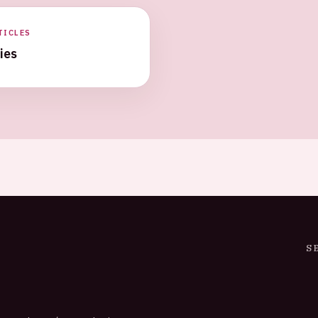
TICLES
ies
S