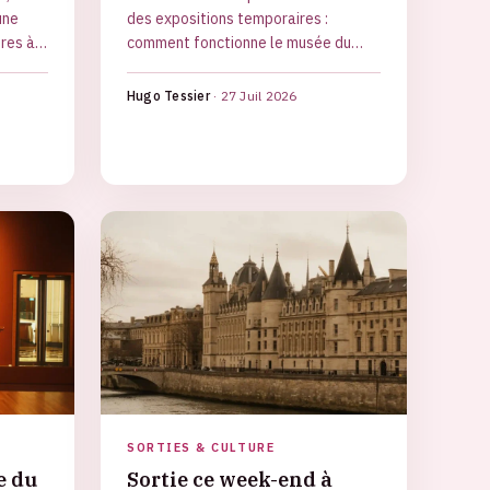
une
des expositions temporaires :
ères à
comment fonctionne le musée du
t les
Luxembourg, son histoire, sa
ute.
programmation et toutes les infos
Hugo Tessier
·
27 Juil 2026
pour visiter.
SORTIES & CULTURE
e du
Sortie ce week-end à