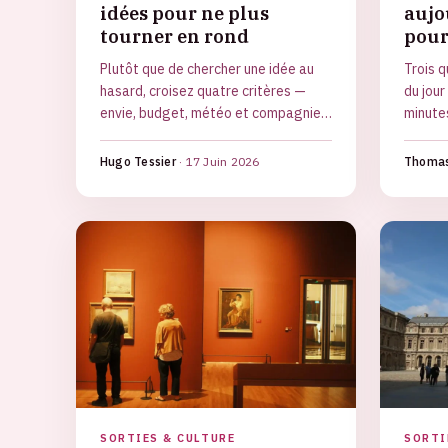
idées pour ne plus
aujo
tourner en rond
pour
Plutôt que de chercher une idée au
Trois q
hasard, croisez quatre critères —
du jour
envie, budget, météo et compagnie
minutes
— pour trouver vite la sortie de
près de
week-end qui vous convient. Nature,
Hugo Tessier
·
17 Juin 2026
Thomas
culture, couple, famille, plan B pluie
et options de dernière minute.
SORTIES & CULTURE
SORTI