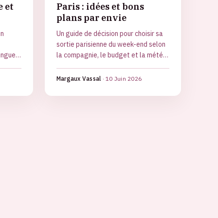
 et
Paris : idées et bons
plans par envie
un
Un guide de décision pour choisir sa
sortie parisienne du week-end selon
inguer
la compagnie, le budget et la météo,
avec les bons plans et l'agenda à
de.
jour.
Margaux Vassal
·
10 Juin 2026