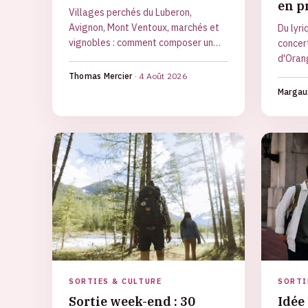
en p
Villages perchés du Luberon,
Avignon, Mont Ventoux, marchés et
Du lyr
vignobles : comment composer un
concer
week-end dans le Vaucluse selon vos
d'Oran
envies et la saison, sans passer deux
unique.
Thomas Mercier
·
4 Août 2026
jours sur la route.
réserve
Margau
SORTIES & CULTURE
SORTI
Sortie week-end : 30
Idée 