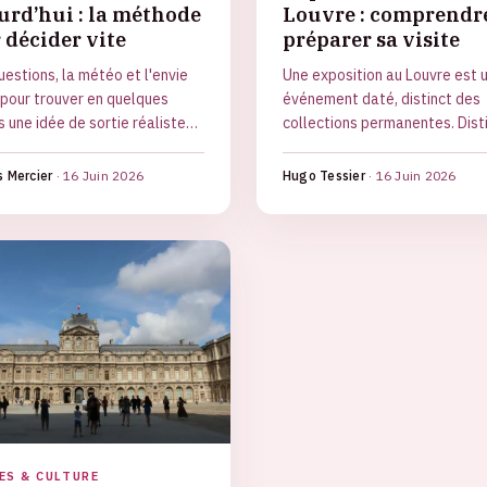
urd’hui : la méthode
Louvre : comprendre
 décider vite
préparer sa visite
uestions, la météo et l'envie
Une exposition au Louvre est 
 pour trouver en quelques
événement daté, distinct des
 une idée de sortie réaliste
collections permanentes. Dist
 chez soi.
les deux, vérifier les dates et
réserver un créneau : la métho
 Mercier
·
16 Juin 2026
Hugo Tessier
·
16 Juin 2026
ES & CULTURE